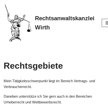
Z
Rechtsanwaltskanzlei
u
m
Wirth
I
n
h
a
l
t
Rechtsgebiete
s
p
r
Mein Tätigkeitsschwerpunkt liegt im Bereich Vertrags- und
i
Verbraucherrecht.
n
g
Daneben unterstütze ich Sie gern auch in den Bereichen
e
Urheberrecht und Wettbewerbsrecht.
n